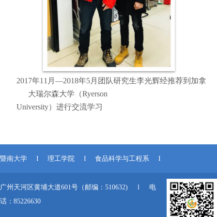
2017
年
11
月—
2018
年
5
月团队研究生
李光辉
经推荐到加拿
大瑞尔森大学（
Ryerson
University
）进行
交流学习
暨南大学
I
理工学院
I
食品科学与工程系
I
广州天河区黄埔大道601号（邮编：510632) l 电
话：85226630