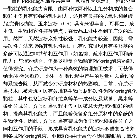
目前
Pickering
乳液多采用单一颗粒作为稳定剂，但部分单
一颗粒的乳化能力有限，由两种或两种以上组分构成的复合
颗粒不仅具有较强的乳化能力，还具有良好的抗氧化和延缓
脂质消化功能。玉米淀粉（
CS
）具有来源丰富、可再生、成
本低、生物相容性好等特点，在食品工业中得到了广泛的应
用。然而，天然淀粉亲水性较强，乳化能力较差，因此，需
要改性方法来增强其乳化性能。已有研究证明具有多羟基的
多酚可以通过非共价相互作用（如氢键、疏水相互作用和静
电力）与淀粉结合。但是这些复合物稳定
Pickering
乳液的能力
值得探究。介质研磨作为一种高效的物理加工技术，可获得
纳米
/
亚微米颗粒。此外，研磨过程中产生的热量可以通过冷
却系统去除，从而减少对研磨材料的热影响。目前，介质研
磨技术已被发现可以有效地将生物质材料改性为
Pickering
乳化
颗粒，其中包括淀粉和纤维素等单一成分以及紫薯、黑米等
多组分成分。介质研磨过程不仅可以破坏天然淀粉颗粒的结
构，提高其乳化能力，而且能够保留多组分原料中的多酚的
生物活性。因此，介质研磨有望成为促进
淀粉和多酚分子之
间相互作用的手段，
形成具有乳化能力的淀粉
-
多酚复合物并
制备成
Pickering
乳液。亚麻籽油由于富含不饱和脂肪酸，氧化