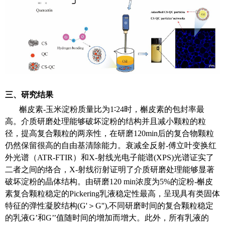
三、研究结果
槲皮素
-
玉米淀粉质量比为
1∶24
时，槲皮素的包封率最
高。介质研磨处理能够破坏淀粉的结构并且减小颗粒的粒
径，提高复合颗粒的两亲性，在研磨
120min
后的复合物颗粒
仍然保留很高的自由基清除能力。衰减全反射
-
傅立叶变换红
外光谱（
ATR-FTIR
）和
X-
射线光电子能谱
(
XPS
)
光谱证实了
二者之间的络合，
X-
射线衍射证明了介质研磨处理能够显著
破坏淀粉的晶体结构。由研磨
120 min
浓度为
5%
的淀粉
-
槲皮
素复合颗粒稳定的
Pickering
乳液稳定性最高，呈现具有类固体
特征的弹性凝胶结构
(
G'
＞
G''
),
不同研磨时间的复合颗粒稳定
的乳液
G’
和
G’’
值随时间的增加而增大。此外，所有乳液的