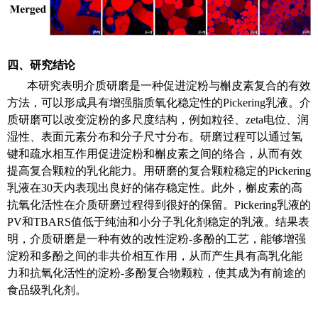
四、研究结论
本研究表明介质研磨是一种促进淀粉与槲皮素复合的有效
方法，可以形成具有增强脂质氧化稳定性的
Pickering
乳液。介
质研磨可以改变淀粉的多尺度结构，例如粒径、
zeta
电位、润
湿性、表面元素分布和分子尺寸分布。研磨过程可以通过氢
键和疏水相互作用促进淀粉和槲皮素之间的络合，从而有效
提高复合颗粒的乳化能力。用研磨的复合颗粒稳定的
Pickering
乳液在
30
天内表现出良好的储存稳定性。此外，槲皮素的高
抗氧化活性在介质研磨过程得到很好的保留。
Pickering
乳液的
PV
和
TBARS
值低于纯油和小分子乳化剂稳定的乳液。结果表
明，介质研磨是一种有效的改性淀粉
-
多酚的工艺，能够增强
淀粉和多酚之间的非共价相互作用，从而产生具有高乳化能
力和抗氧化活性的淀粉
-
多酚复合物颗粒，使其成为有前途的
食品级乳化剂。