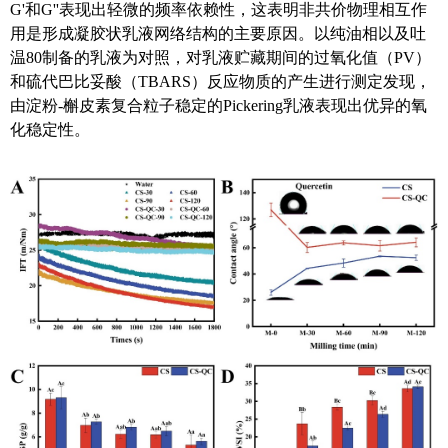
G'
和
G''
表现出轻微的频率依赖性，这表明非共价物理相互作
用是形成凝胶状乳液网络结构的主要原因。以纯油相以及吐
温
80
制备的乳液为对照，对乳液贮藏期间的过氧化值（
PV
）
和硫代巴比妥酸（
TBARS
）反应物质的产生进行测定发现，
由淀粉
-
槲皮素复合粒子稳定的
Pickering
乳液表现出优异的氧
化稳定性。