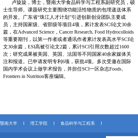
卢旋旋，博士，暨南大学食品科学与工程系副研究员，硕
士生导师。课题研究主要围绕功能活性物质的包埋递送体系
的开发。广东省“珠江人才计划”引进创新创业团队主要成
员，主持国家级、省部级等项目
4
项，累计发表
SCI
论文
30
余
篇，在
Advanced Science
，
Cancer Research, Food Hydrocolloids
等重要期刊，以第一作者或者通讯作者累计发表高水平
SCI
论
文
30
余篇，
ESI
高被引论文
2
篇，累计
SCI
引用次数超过
1600
次；研究成果被美国、英国、法国等不同国家
40
余家媒体关
注和报道。已申请发明专利
6
项，获批
4
项。多次受邀在国际
国内学术会议上做学术报告，并担任
SCI
一区杂志
Foods
、
Frontiers in Nutrition
客座编辑。
暨南大学
I
理工学院
I
食品科学与工程系
I