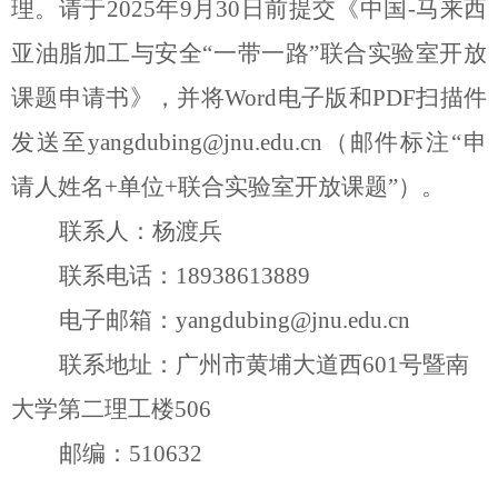
理。请
于
202
5
年
9
月
30
日
前提交《中国
-马来西
亚油脂加工与安全“一带一路”联合实验室开放
课题申请书》，
并将
Word
电子版和
PDF
扫描件
发送至
yangdubing@jnu.edu.cn
（邮件标注
“申
请人姓名
+
单位
+
联合实
验室
开放课题
”）。
联系人：
杨渡兵
联系电话：
18938613889
电子邮箱：
yangdubing@jnu.edu.cn
联系地址：广州市黄埔大道西
601
号暨南
大学第二理工楼
506
邮编：
510632